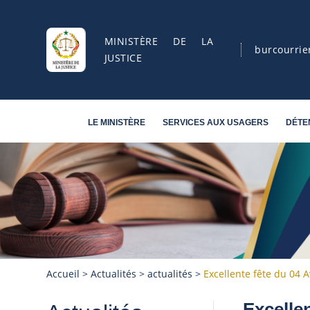
MINISTÈRE DE LA
burcourrie
JUSTICE
LE MINISTÈRE
SERVICES AUX USAGERS
DÉTE
Accueil
>
Actualités
>
actualités
>
Excellente fête du 04 A
Excellen