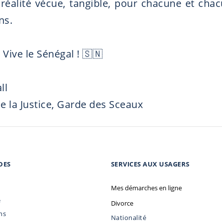
réalité vécue, tangible, pour chacune et cha
ns.
Vive le Sénégal ! 🇸🇳
ll
e la Justice, Garde des Sceaux
DES
SERVICES AUX USAGERS
Mes démarches en ligne
e
Divorce
ns
Nationalité