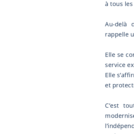
à tous les
Au-delà 
rappelle u
Elle se co
service ex
Elle s’aff
et protect
C’est to
modernis
l’indépen