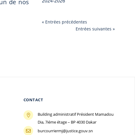
cun de nos
2024-2026
« Entrées précédentes
Entrées suivantes »
CONTACT
Building administratif Président Mamadou

Dia, 7iéme étage – BP 4030 Dakar
burcourriermj@justice.gouv.sn
