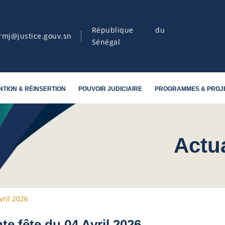
République du
rmj@justice.gouv.sn
Sénégal
NTION & RÉINSERTION
POUVOIR JUDICIAIRE
PROGRAMMES & PROJ
Actu
vril 2026
te fête du 04 Avril 2026