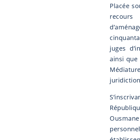
Placée so
recours 
d’aménag
cinquanta
juges d’i
ainsi que
Médiatur
juridictio
S’inscriv
Républiqu
Ousmane
personne
établisse