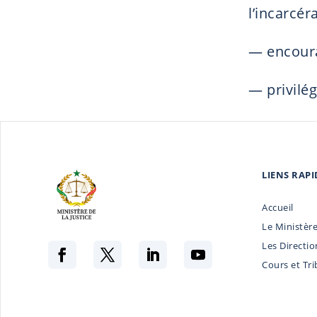
l’incarcéra
— encoura
— privilég
LIENS RAPI
Accueil
Le Ministèr
Les Directio
Cours et Tr