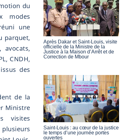
omotion du
aux modes
réuni une
u parquet,
Après Dakar et Saint-Louis, visite
officielle de la Ministre de la
, avocats,
Justice à la Maison d’Arrêt et de
Correction de Mbour
LPL, CNDH,
issus des
dent de la
r Ministre
 visites
plusieurs
Saint-Louis : au cœur de la justice
le temps d’une journée portes
ouvertes
int-Louis,