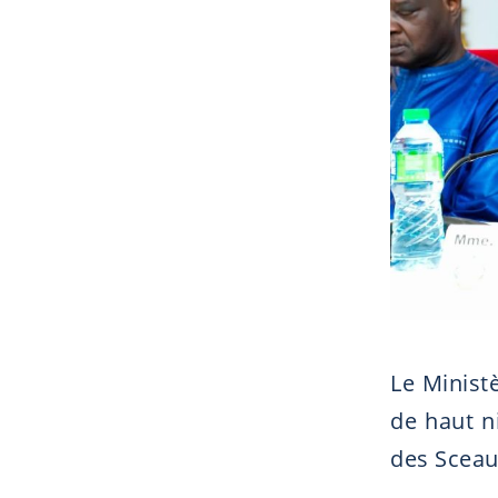
Le Minist
de haut n
des Sceaux