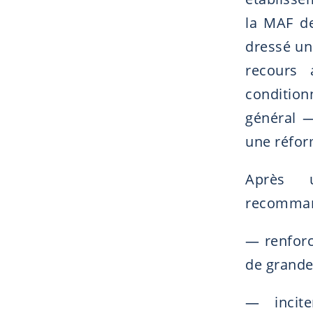
la MAF de
dressé un 
recours
conditionn
général 
une réfor
Après 
recommand
— renforc
de grande 
— incite