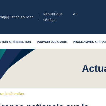
République du
rmj@justice.gouv.sn
Sénégal
NTION & RÉINSERTION
POUVOIR JUDICIAIRE
PROGRAMMES & PROJ
Actu
ur la détention