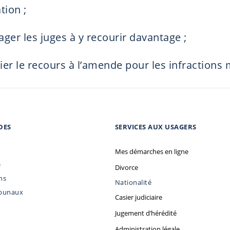
tion ;
ger les juges à y recourir davantage ;
ier le recours à l’amende pour les infractions
DES
SERVICES AUX USAGERS
Mes démarches en ligne
e
Divorce
ns
Nationalité
ibunaux
Casier judiciaire
Jugement d’hérédité
Administration légale