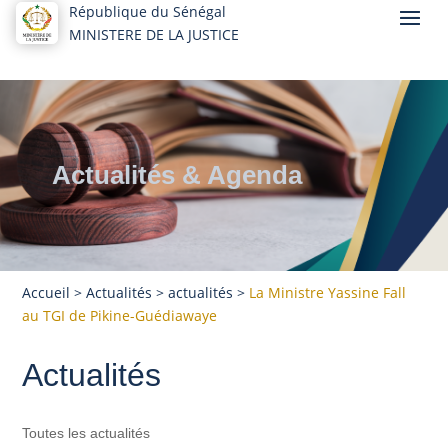
République du Sénégal
MINISTERE DE LA JUSTICE
Actualités & Agenda
Accueil
>
Actualités
>
actualités
>
La Ministre Yassine Fall
au TGI de Pikine-Guédiawaye
Actualités
Toutes les actualités