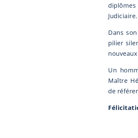
diplômes 
Judiciaire.
Dans son 
pilier si
nouveaux 
Un homma
Maître Hé
de référen
Félicitat