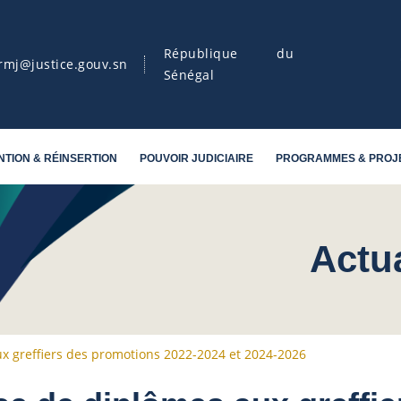
République du
rmj@justice.gouv.sn
Sénégal
NTION & RÉINSERTION
POUVOIR JUDICIAIRE
PROGRAMMES & PROJ
Actu
x greffiers des promotions 2022-2024 et 2024-2026