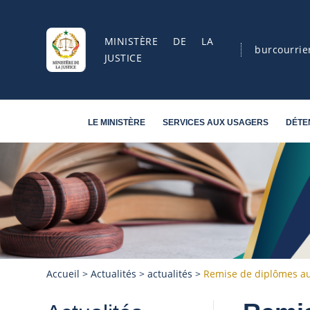
MINISTÈRE DE LA
burcourrie
JUSTICE
LE MINISTÈRE
SERVICES AUX USAGERS
DÉTE
Accueil
>
Actualités
>
actualités
>
Remise de diplômes au