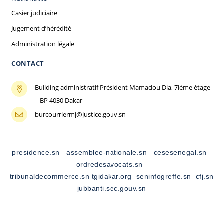
Casier judiciaire
Jugement d’hérédité
Administration légale
CONTACT
Building administratif Président Mamadou Dia, 7iéme étage

– BP 4030 Dakar
burcourriermj@justice.gouv.sn

presidence.sn
assemblee-nationale.sn
cesesenegal.sn
ordredesavocats.sn
tribunaldecommerce.sn
tgidakar.org
seninfogreffe.sn
cfj.sn
jubbanti.sec.gouv.sn